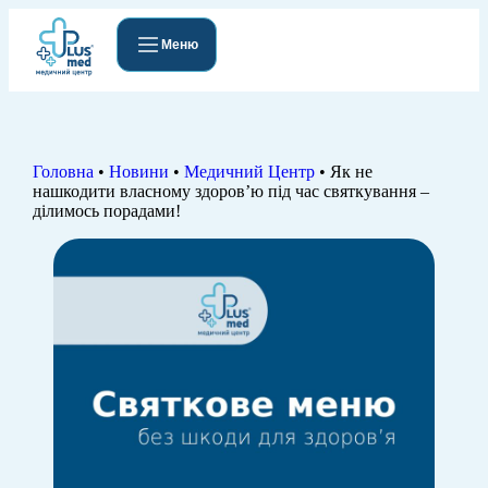
Меню
Головна
•
Новини
•
Медичний Центр
•
Як не
нашкодити власному здоровʼю під час святкування –
ділимось порадами!