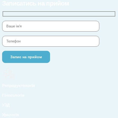
Записатись на прийом
Репродуктологія
Гінекологія
УЗД
Урологія