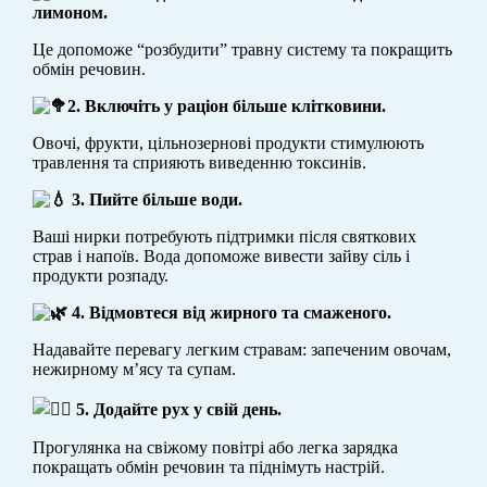
лимоном.
Це допоможе “розбудити” травну систему та покращить
обмін речовин.
2. Включіть у раціон більше клітковини.
Овочі, фрукти, цільнозернові продукти стимулюють
травлення та сприяють виведенню токсинів.
3. Пийте більше води.
Ваші нирки потребують підтримки після святкових
страв і напоїв. Вода допоможе вивести зайву сіль і
продукти розпаду.
4. Відмовтеся від жирного та смаженого.
Надавайте перевагу легким стравам: запеченим овочам,
нежирному м’ясу та супам.
5. Додайте рух у свій день.
Прогулянка на свіжому повітрі або легка зарядка
покращать обмін речовин та піднімуть настрій.