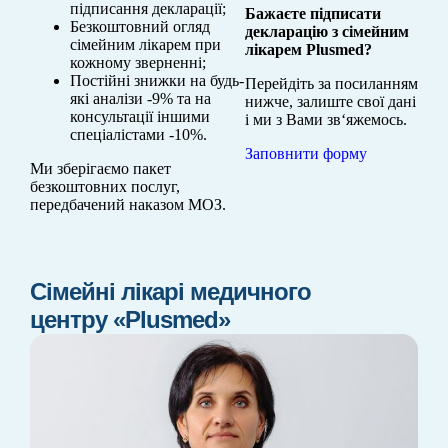
підписання декларації;
Бажаєте підписати
Безкоштовний огляд
декларацію з сімейним
сімейним лікарем при
лікарем Plusmed?
кожному зверненні;
Постійні знижки на будь-
Перейдіть за посиланням
які аналізи -9% та на
нижче, залиште свої дані
консультації іншими
і ми з Вами зв‘яжемось.
спеціалістами -10%.
Заповнити форму
Ми зберігаємо пакет
безкоштовних послуг,
передбачений наказом МОЗ.
Сімейні лікарі медичного
центру «Plusmed»