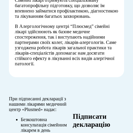
Сімейні лікарі отримують спеціалізовану
багатопрофільну підготовку, що дозволяє їм
впевнено займатися профілактикою, діагностикою
та лікуванням багатьох захворювань.
В Алергологічному центрі “Плюсмед” сімейні
лікарі здійснюють як базове медичне
спостереження, так і виступають надійними
партнерами своїх колег, лікарів-алергологів. Саме
узгоджена робота лікарів загальної практики та
лікарів-спеціалістів допомагає нам досягати
стійкого ефекту в лікуванні всіх видів алергічної
патології.
При підписанні декларації з
нашими лікарями медичний
центр «Plusmed» надає:
Підписати
Безкоштовна
декларацію
консультація сімейним
лікарем в день