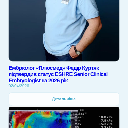
Ембріолог «Плюсмед» Федір Куртяк
підтвердив статус ESHRE Senior Clinical
Embryologist на 2026 рік
02/04/2026
Детальніше