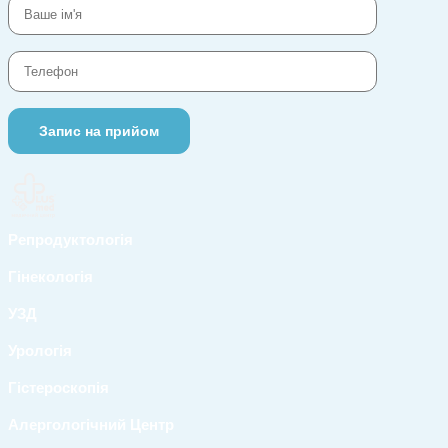
Репродуктологія
Гінекологія
УЗД
Урологія
Гістероскопія
Алергологічний Центр