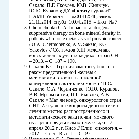
Сакало, П.Г. Яковлев, Ю.В. Жильчук,
Ю.Ю. Куранов; ДУ «Інститут урології
НАМН України». – u201412548; заявл.
21.11.2014; опубл. 10.04.2015. – Бюл. № 7.
Chernichenko O.A. Impact of androgen-
suppressive therapy on bone mineral density in
patients with bone metastasis of prostate cancer
/ О.А. Сhernichenko, A.V. Sakalo, P.G
Yakovlev // Сб. трудов ХIII междунар.
конф. молодых учених-медиков стран СНГ.
– 2013. – С. 187 – 190.
Сакало В.С. Терапия зометой у больных
раком предстательной железы с
метастазами в кости и сниженной
минеральной плотностью костей / В.С.
Сакало, О.А. Черниченко, Ю.Ю. Куранов,
В.В. Мрачковский, П.Г. Яковлев, А.В.
Сакало // Мат-ли конф. онкоурологов стран
СНГ: Актуальные вопросы диагностики и
лечения местно-распространенного и
метастатического рака почки, мочевого
пузыря и предстательной железы, 6 – 7
апреля 2012 г., г. Киев // Клин. онкология. –
2012. – Спец. Вып. I. – С. 69.