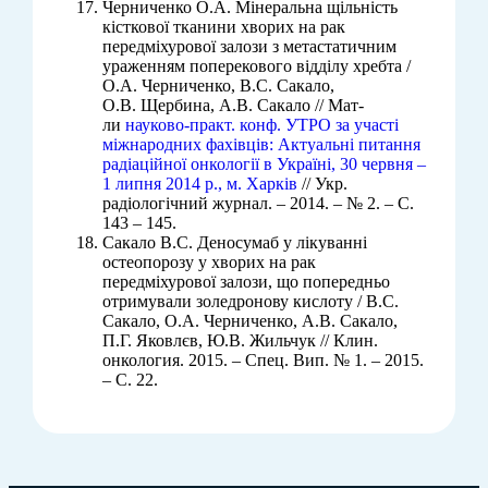
Черниченко О.А. Мінеральна щільність
кісткової тканини хворих на рак
передміхурової залози з метастатичним
ураженням поперекового відділу хребта /
О.А. Черниченко, В.С. Сакало,
О.В. Щербина, А.В. Сакало // Мат-
ли
науково-практ. конф. УТРО за участі
міжнародних фахівців: Актуальні питання
радіаційної онкології в Україні, 30 червня –
1 липня 2014 р., м. Харків
// Укр.
радіологічний журнал. – 2014. – № 2. – С.
143 – 145.
Сакало В.С. Деносумаб у лікуванні
остеопорозу у хворих на рак
передміхурової залози, що попередньо
отримували золедронову кислоту / В.С.
Сакало, О.А. Черниченко, А.В. Сакало,
П.Г. Яковлєв, Ю.В. Жильчук // Клин.
онкология. 2015. – Спец. Вип. № 1. – 2015.
– С. 22.