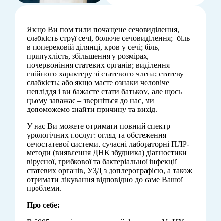
Якщо Ви помітили почащене сечовиділення,
слабкість струї сечі, болюче сечовиділення; біль
в поперековій ділянці, кров у сечі; біль,
припухлість, збільшення у розмірах,
почервоніння статевих органів; виділення
гнійного характеру зі статевого члена; статеву
слабкість; або якщо маєте ознаки чоловіче
непліддя і ви бажаєте стати батьком, але щось
цьому заважає – зверніться до нас, ми
допоможемо знайти причину та вихід.
У нас Ви можете отримати повний спектр
урологічних послуг: огляд та обстеження
сечостатевої системи, сучасні лабораторні ПЛР-
методи (виявлення ДНК збудника) діагностики
вірусної, грибкової та бактеріальної інфекції
статевих органів, УЗД з доплерографією, а також
отримати лікування відповідно до саме Вашої
проблеми.
Про себе: