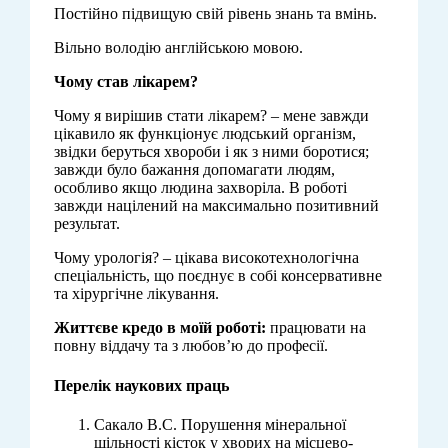
Постійно підвищую свій рівень знань та вмінь.
Вільно володію англійською мовою.
Чому ста
в
лікарем?
Чому я вирішив стати лікарем? – мене завжди
цікавило як функціонує людський організм,
звідки беруться хвороби і як з ними боротися;
завжди було бажання допомагати людям,
особливо якщо людина захворіла. В роботі
завжди націлений на максимально позитивний
результат.
Чому урологія? – цікава високотехнологічна
спеціальність, що поєднує в собі консервативне
та хірургічне лікування.
Життєве кредо в моїй роботі:
працювати на
повну віддачу та з любов’ю до професії.
Перелік наукових праць
Сакало В.С. Порушення мінеральної
щільності кісток у хворих на місцево-