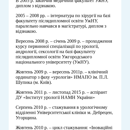
В 2005 р. закінчив медичний факультет УжНУ,
диплом з відзнакою.
2005 – 2008 рр. – інтернатура по хірургії на базі
факультету післядипломної освіти УжНУ,
паралельно навчався в магістратурі, диплом з
відзнакою.
Вересень 2008 р. – січень 2009 р. – проходження
курсу первинної спеціалізації по урології,
андрології, сексології на базі факультету
післядипломної освіти Ужгородського
національного університету (УжНУ).
Жовтень 2009 р. – вересень 2011р. – клінічний
ординатор з фаху «урологія» НМАПО ім. П.Л.
Шупика (м. Київ).
Жовтень 2011 р. – листопад 2015 р. – аспірант
ДУ «Інститут урології НАМН України»
Серпень 2010 р. – стажування в урологічному
відділенні Університетської клініки м. Дебрецен,
Угорщина.
Жовтень 2010 р. – цикл стажування: «Іноваційні