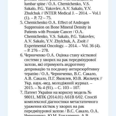
lumbar spine / O.A. Chernichenko, V.S.
Sakalo, P.G. Yakovlev, A.V. Sakalo, Y.V.
Zhulchuk // INTER Medical J. – 2014. – Vol.1
(1). – Р. 72 – 75.
Chernichenko O.A. Effect of Androgen
Suppression on Bone Mineral Density in
Patients with Prostate Cancer / O.A.
Chernichenko, V.S. Sakalo, P.G. Yakovlev,
A.V. Sakalo, Y.V. Zhylchuk, A. Zsolt //
Experimental Oncology. – 2014. – Vol. 36 (4).
– P. 276 – 278.
Черниченко О.А. Оцінка стану кісткової
системи у хворих на рак передміхурової
залози, які отримують андрогенну
депривацію та поєднану антирезорбтивну
терапію / О.А. Черниченко, В.С. Сакало,
А.В. Сакало, П.Г. Яковлев, Ю.В. Жильчук //
Укр. наук.-мед. молодіжний журнал. –
2015. – № 4 (91). – С. 103 – 107
.
Патент України на корисну модель №
98011, МПК (2014.01) А61В 6/02. Спосіб
комплексної діагностики метастатичного
ураження кісткок у хворих на рак
передміхурової залози / В.С. Сакало, О.А.
Черниченко, Ю.М. Бондаренко, А.В.