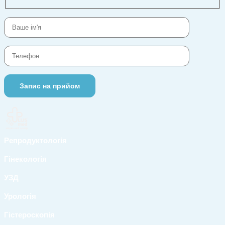
Репродуктологія
Гінекологія
УЗД
Урологія
Гістероскопія