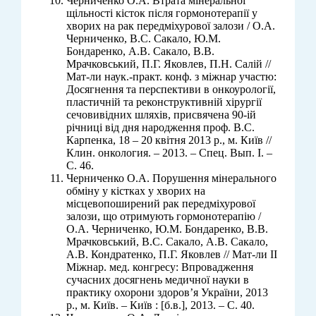
Черниченко О.А. Втрата мінеральної
щільності кісток після гормонотерапії у
хворих на рак передміхурової залози / О.А.
Черниченко, В.С. Сакало, Ю.М.
Бондаренко, А.В. Сакало, В.В.
Мрачковський, П.Г. Яковлев, П.Н. Салій //
Мат-ли наук.-практ. конф. з міжнар участю:
Досягнення та перспективи в онкоурології,
пластичній та реконструктивній хірургії
сечовивідних шляхів, присвячена 90-ій
річниці від дня народження проф. В.С.
Карпенка, 18 – 20 квітня 2013 р., м. Київ //
Клин. онкология. – 2013. – Спец. Вып. I. –
С. 46.
Черниченко О.А. Порушення мінерального
обміну у кістках у хворих на
місцевопоширений рак передміхурової
залози, що отримують гормонотерапію /
О.А. Черниченко, Ю.М. Бондаренко, В.В.
Мрачковський, В.С. Сакало, А.В. Сакало,
А.В. Кондратенко, П.Г. Яковлев // Мат-ли ІІ
Міжнар. мед. конгресу: Впровадження
сучасних досягнень медичної науки в
практику охорони здоров’я України, 2013
р., м. Київ. – Київ : [б.в.], 2013. – С. 40.