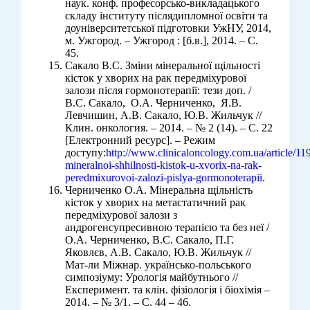
наук. конф. професорсько-викладацького
складу інституту післядипломної освіти та
доуніверситетської підготовки УжНУ, 2014,
м. Ужгород. – Ужгород : [б.в.], 2014. – С.
45.
Сакало В.С. Зміни мінеральної щільності
кісток у хворих на рак передміхурової
залози після гормонотерапії: тези доп. /
В.С. Сакало, О.А. Черниченко, Я.В.
Левчишин, А.В. Сакало, Ю.В. Жильчук //
Клин. онкология. – 2014. – № 2 (14). – С. 22
[Електронний ресурс]. – Режим
доступу:
http://www.clinicaloncology.com.ua/article/11
mineralnoi-shhilnosti-kistok-u-xvorix-na-rak-
peredmixurovoi-zalozi-pislya-gormonoterapii
.
Черниченко О.А. Мінеральна щільність
кісток у хворих на метастатичний рак
передміхурової залози з
андрогенсупресивною терапією та без неї /
О.А. Черниченко, В.С. Сакало, П.Г.
Яковлєв, А.В. Сакало, Ю.В. Жильчук //
Мат-ли Міжнар. українсько-польського
симпозіуму: Урологія майбутнього //
Експеримент. та клін. фізіологія і біохімія –
2014. – № 3/1. – С. 44 – 46.