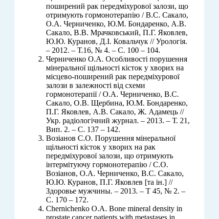
поширений рак передміхурової залози, що
отримують гормонотерапію / В.С. Сакало,
О.А. Черниченко, Ю.М. Бондаренко, А.В.
Сакало, В.В. Мрачковський, П.Г. Яковлев,
Ю.Ю. Куранов, Д.І. Ковальчук // Урологія.
– 2012. – Т.16, № 4. – С. 100 – 104.
Черниченко О.А. Особливості порушення
мінеральної щільності кісток у хворих на
місцево-поширений рак передміхурової
залози в залежності від схеми
гормонотерапії / О.А. Черниченко, В.С.
Сакало, О.В. Щербина, Ю.М. Бондаренко,
П.Г. Яковлев, А.В. Сакало, Ж. Адамець //
Укр. радіологічний журнал. – 2013. – Т. 21,
Вип. 2. – С. 137 – 142.
Возіанов С.О. Порушення мінеральної
щільності кісток у хворих на рак
передміхурової залози, що отримують
інтермітуючу гормонотерапію / С.О.
Возіанов, О.А. Черниченко, В.С. Сакало,
Ю.Ю. Куранов, П.Г. Яковлев [та ін.] //
Здоровье мужчины. – 2013. – Т 45, № 2. –
С. 170 – 172.
Chernichenko O.A. Bone mineral density in
prostate cancer patients with metastases in