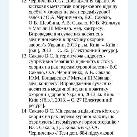
Черниченко О.А. Дослідження характеру
кісткових метастазів поперекового відділу
хребта у хворих на рак передміхурової
залози / О.А. Черниченко, В.С. Сакало,
О.В. Щербина, А.В. Сакало, Ю.В. Жильчук
// Мат-ли ІІІ Міжнар. мед. конгресу:
Впровадження сучасних досягнень
медичної науки в практику охорони
здоров’я України, 2013 р., м. Київ. – Київ :
[б.в.], 2013. – С. 26. [Електронний ресурс].
Сакало В.С. Інтермітуюча андроген-
супресивна терапія та щільність кісток у
хворих на рак передміхурової залози / В.С.
Сакало, О.А. Черниченко, А.В. Сакало,
Ю.М. Бондаренко // Мат-ли ІІІ Міжнар.
мед. конгресу: Впровадження сучасних
досягнень медичної науки в практику
охорони здоров’я України, 2013, м. Київ. –
Київ : [б.в.], 2013. – С. 27 [Електронний
ресурс].
Сакало В.С. Мінеральна щільність кісток у
хворих на рак передміхурової залози, що
отримують інтермітуючу гормонотерапію /
В.С. Сакало, Д.І. Ковальчук, О.А.
Черниченко // Тези доп. 68-ї підсумкової