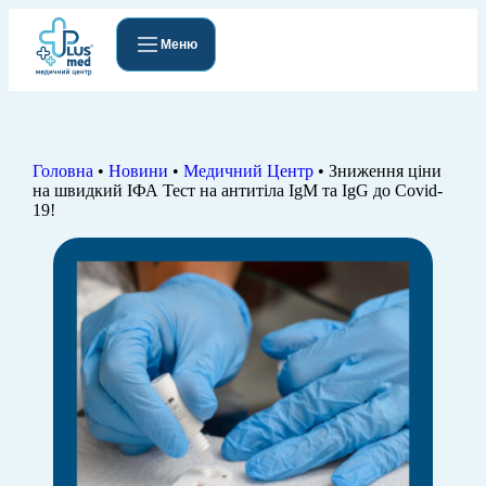
Меню
Головна
•
Новини
•
Медичний Центр
•
Зниження ціни
на швидкий ІФА Тест на антитіла IgМ та IgG до Covid-
19!