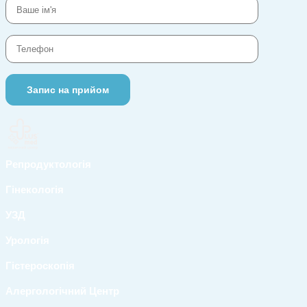
Репродуктологія
Гінекологія
УЗД
Урологія
Гістероскопія
Алергологічний Центр