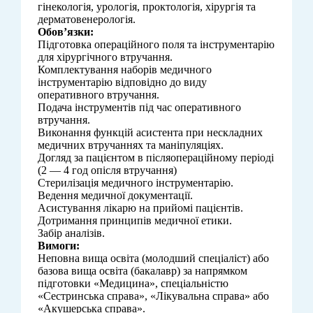
гінекологія, урологія, проктологія, хірургія та
дерматовенерологія.
Обов’язки:
Підготовка операційного поля та інструментарію
для хірургічного втручання.
Комплектування наборів медичного
інструментарію відповідно до виду
оперативного втручання.
Подача інструментів під час оперативного
втручання.
Виконання функцій асистента при нескладних
медичних втручаннях та маніпуляціях.
Догляд за пацієнтом в післяопераційному періоді
(2 — 4 год опісля втручання)
Стерилізація медичного інструментарію.
Ведення медичної документації.
Асистування лікарю на прийомі пацієнтів.
Дотримання принципів медичної етики.
Забір аналізів.
Вимоги:
Неповна вища освіта (молодший спеціаліст) або
базова вища освіта (бакалавр) за напрямком
підготовки «Медицина», спеціальністю
«Сестринська справа», «Лікувальна справа» або
«Акушерська справа».