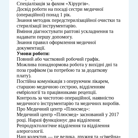
Спеціалізація за фахом «Хірургія».
Досвід роботи на посаді сестри медичної
(операційної) понад 1 рік.
Знання методик передстерилізаційної очистки та
стерилізації інструментарію.
Вміння діагностувати раптові ускладнення та
надавати першу допомогу.
Знання правил оформлення медичної
документації.
Умови роботи:
Повний або частковий робочий графік.
Можлива понаднормова робота у вихідні дні та
поза графіком (за потребою та за додаткову
плату).
Постійна комунікація з оперуючим лікарем,
старшою медичною сестрою, відділенням
ембріології та працівниками рецепції.
Контроль за чистотою операційної, наявністю
медичного інструментарію та медичних виробів.
Про Медичний центр «Плюсмед»:
Медичний центр «Плюсмед» заснований у 2017
році. Наразі функціонує два відділення:
Репродуктологічне відділення та відділення
алерогології.
Наш колектив — це велика, дружня та «сімейна»