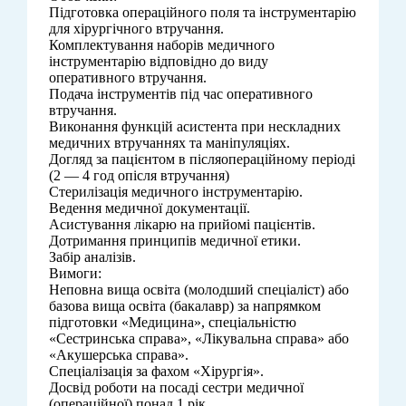
Підготовка операційного поля та інструментарію
для хірургічного втручання.
Комплектування наборів медичного
інструментарію відповідно до виду
оперативного втручання.
Подача інструментів під час оперативного
втручання.
Виконання функцій асистента при нескладних
медичних втручаннях та маніпуляціях.
Догляд за пацієнтом в післяопераційному періоді
(2 — 4 год опісля втручання)
Стерилізація медичного інструментарію.
Ведення медичної документації.
Асистування лікарю на прийомі пацієнтів.
Дотримання принципів медичної етики.
Забір аналізів.
Вимоги:
Неповна вища освіта (молодший спеціаліст) або
базова вища освіта (бакалавр) за напрямком
підготовки «Медицина», спеціальністю
«Сестринська справа», «Лікувальна справа» або
«Акушерська справа».
Спеціалізація за фахом «Хірургія».
Досвід роботи на посаді сестри медичної
(операційної) понад 1 рік.