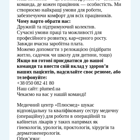
команда, де кожен працівник — особистість. Ми
створюємо найкращі умови для роботи,
забезпечуючи комфорт для всіх працівників.
Чому варто обрати нас:
Дружній та підтримуючий колектив.
Сучасні умови праці та можливості для
професійного розвитку, кар«єрного росту.
Завжди вчасна заробітна плата.
Можемо допомогти з релокацією (підібрати
житло, садочок чи школу для дитини, тощо)
Якщо ви готові приєднатися до нашої
команди та внести свій вклад у здоров’я
наших пацієнтів, надсилайте своє резюме, або
телефонуйте:
+38 050 082 41 80
Наш сайт: plumed.ua
Чекаємо на вас у нашій команді!
Медичний центр «Плюсмед» шукає
відповідальну та кваліфіковану сестру медичну
(операційну) для роботи в операційній та
кабінетах лікарів у таких напрямах як
гінекологія, урологія, проктологія, хірургія та
дерматовенерологія.
Обов’язки: