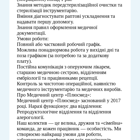
Знання методик передстерилізаційної очистки та
стерилізації інструментарію.
Вміння діагностувати раптові ускладнення та
надавати першу допомогу.
Знання правил оформлення медичної
документації.
Умови роботи:
Повний або частковий робочий графік.
Можлива понаднормова робота у вихідні дні та
поза графіком (за потребою та за додаткову
плату).
Постійна комунікація з оперуючим лікарем,
старшою медичною сестрою, відділенням
ембріології та працівниками рецепції.
Контроль за чистотою операційної, наявністю
медичного інструментарію та медичних виробів.
Про Медичний центр «Плюсмед»:
Медичний центр «Плюсмед» заснований у 2017
році. Наразі функціонує два відділення:
Репродуктологічне відділення та відділення
алерогології.
Наш колектив — це велика, дружня та «сімейна»
команда, де кожен працівник — особистість. Ми
створюємо найкращі умови для роботи,
забезпечуючи комфорт для всіх працівників.