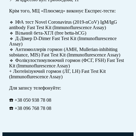
⠀
Крім того, МЦ «Плюсмед» виконує Експрес-тести:
⠀
🔹 ІФА тест Novel Coronavirus (2019-nCoV) IgM/IgG
antibody Fast Test Kit (Immunoflurescence Assay)
🔹 Вільний бета-ХГЛ (free betta-hCG)
🔹 Д-Дімер D-Dimer Fast Test Kit (Immunoflurescence
Assay)
🔹 Антимюллерів гормон (AMH, Mullerian-inhibiting
substance, MIS) Fast Test Kit (Immunoflurescence Assay)
🔹 Фолікулостимулюючий гормон (ФСГ, FSH) Fast Test
Kit (Immunoflurescence Assay)
+ Лютеїнізуючий гормон (ЛГ, LH) Fast Test Kit
(Immunoflurescence Assay)
⠀
Для запису телефонуйте:
⠀
☎️ +38 050 938 78 08
☎️ +38 096 768 78 08