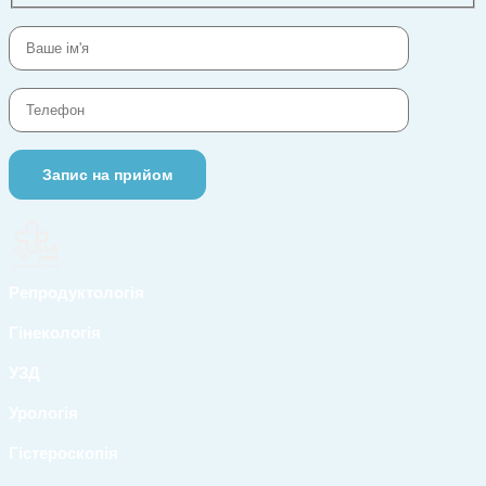
Репродуктологія
Гінекологія
УЗД
Урологія
Гістероскопія