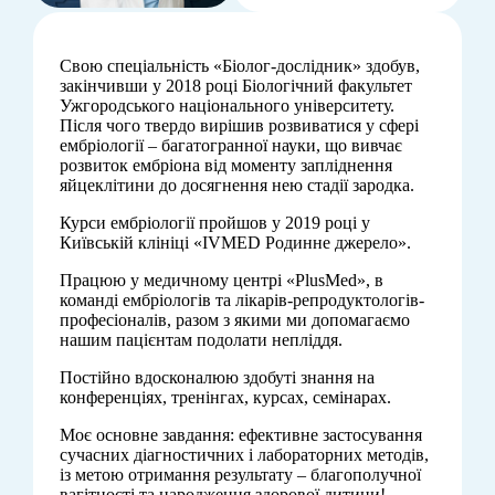
Свою спеціальність «Біолог-дослідник» здобув,
закінчивши у 2018 році Біологічний факультет
Ужгородського національного університету.
Після чого твердо вирішив розвиватися у сфері
ембріології – багатогранної науки, що вивчає
розвиток ембріона від моменту запліднення
яйцеклітини до досягнення нею стадії зародка.
Курси ембріології пройшов у 2019 році у
Київській клініці «IVMED Родинне джерело».
Працюю у медичному центрі «PlusMed», в
команді ембріологів та лікарів-репродуктологів-
професіоналів, разом з якими ми допомагаємо
нашим пацієнтам подолати непліддя.
Постійно вдосконалюю здобуті знання на
конференціях, тренінгах, курсах, семінарах.
Моє основне завдання: ефективне застосування
сучасних діагностичних і лабораторних методів,
із метою отримання результату – благополучної
вагітності та народження здорової дитини!