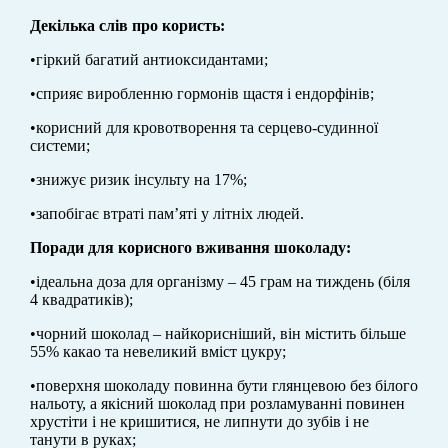
Декілька слів про користь:
•гіркий багатий антиоксидантами;
•сприяє виробленню гормонів щастя і ендорфінів;
•корисний для кровотворення та серцево-судинної
системи;
•знижує ризик інсульту на 17%;
•запобігає втраті пам’яті у літніх людей.
Поради для корисного вживання шоколаду:
•ідеальна доза для організму – 45 грам на тиждень (біля
4 квадратиків);
•чорний шоколад – найкорисніший, він містить більше
55% какао та невеликий вміст цукру;
•поверхня шоколаду повинна бути глянцевою без білого
нальоту, а якісний шоколад при розламуванні повинен
хрустіти і не кришитися, не липнути до зубів і не
танути в руках;