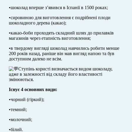
•шоколад вперше з’явився в Іспанії в 1500 роках;
•сировиною для виготовлення є подрібнені плоди
шоколадного дерева (какао);
•какао-боби проходять складний шлях до прилавків
магазинів через етапність виготовлення;
•в твердому вигляді шоколад навчились робити менше
200 років назад, раніше він мав вигляд напою та був
доступним далеко не всім.
Ступінь користі визначається видом шоколаду,
адже в залежності від складу його властивості
змінюються.
Існує 4 основних види:
•чорний (гіркий);
•темний;
•молочний;
•білий.