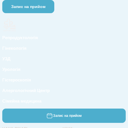
Репродуктологія
Гінекологія
УЗД
Урологія
Гістероскопія
Алергологічний Центр
Сімейна медицина
Запис на прийом